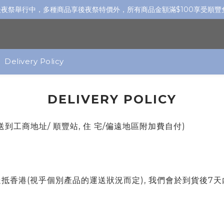
K後夜祭舉行中，多種商品享後夜祭特價外，所有商品金額滿$100享受順豐
Delivery Policy
DELIVERY POLICY
到工商地址/ 順豐站, 住 宅/偏遠地區附加費自付)
送抵香港(視乎個別產品的運送狀況而定), 我們會於到貨後7