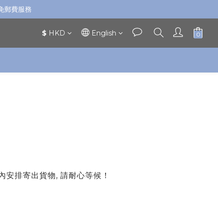
免郵費服務
$
HKD
English
天內安排寄出貨物, 請耐心等候！