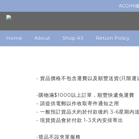
ACGH
Home
About
Shop All
Return Policy
- 貨品價格不包含運費以及順豐送貨(只限運送
-購物滿$1000以上訂單，順豐快遞免運費
- 請提供電郵以作收取寄件通知之用
- 一般預訂貨品大約於付款後約 3-6星期內
- 現貨貨品會於付款 1-3天內安排寄出
-貨品不設夾單服務